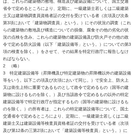
は、これらの建築物の敷地、構造及び建築設備について、国土交通
省令で定めるところにより、定期に、一級建築士若しくは二級建築
士又は建築物調査員資格者証の交付を受けている者（次項及び次条
第3項において「建築物調査員」という。）にその状況の調査（これ
らの建築物の敷地及び構造についての損傷、腐食その他の劣化の状
況の点検を含み、これらの建築物の建築設備及び防火戸その他の政
令で定める防火設備（以下「建築設備等」という。）についての第3
項の検査を除く。）をさせて、その結果を特定行政庁に報告しなけ
ればならない。
2 （略）
3 特定建築設備等（昇降機及び特定建築物の昇降機以外の建築設備
等をいう。以下この項及び次項において同じ。）で安全上、防火上
又は衛生上特に重要であるものとして政令で定めるもの（国等の建
築物に設けるものを除く。）及び当該政令で定めるもの以外の特定
建築設備等で特定行政庁が指定するもの（国等の建築物に設けるも
のを除く。）の所有者は、これらの特定建築設備等について、国土
交通省令で定めるところにより、定期に、一級建築士若しくは二級
建築士又は建築設備等検査員資格者証の交付を受けている者（次項
及び第12条の三第2項において「建築設備等検査員」という。）に