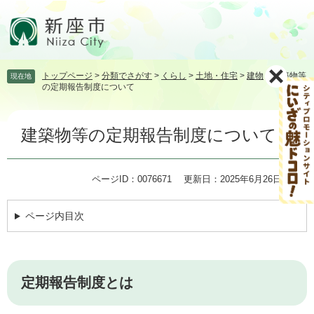
ペ
メ
ー
ニ
ジ
ュ
の
ー
先
を
トップページ
>
分類でさがす
>
くらし
>
土地・住宅
>
建物
>
建築物等
現在地
頭
飛
の定期報告制度について
で
ば
す。
し
本
て
建築物等の定期報告制度について
文
本
文
へ
ページID：0076671
更新日：2025年6月26日更新
ページ内目次
定期報告制度とは