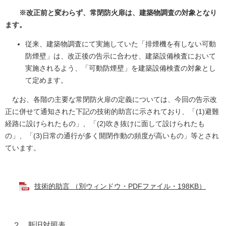
※改正前と変わらず、常閉防火扉は、建築物調査の対象となり
ます。
従来、建築物調査にて実施していた「排煙機を有しない可動
防煙壁」は、改正後の告示に合わせ、建築設備検査において
実施されるよう、「可動防煙壁」を建築設備検査の対象とし
て定めます。
なお、各階の主要な常閉防火扉の定義については、今回の告示改
正に併せて通知された下記の技術的助言に示されており、「(1)避難
経路に設けられたもの」、「(2)吹き抜けに面して設けられたも
の」、「(3)日常の通行が多く開閉作動の頻度が高いもの」等とされ
ています。
技術的助言 （別ウィンドウ・PDFファイル・198KB）
２ 新旧対照表