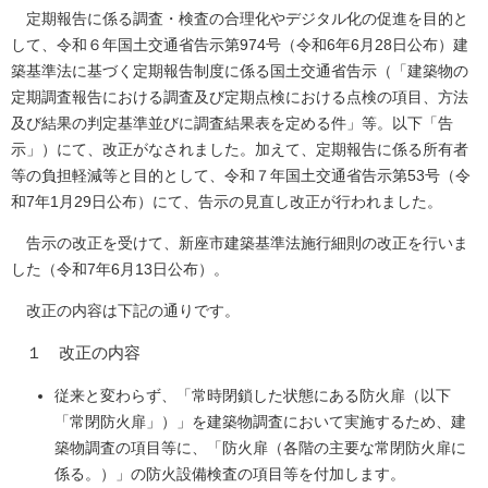
定期報告に係る調査・検査の合理化やデジタル化の促進を目的と
して、令和６年国土交通省告示第974号（令和6年6月28日公布）建
築基準法に基づく定期報告制度に係る国土交通省告示（「建築物の
定期調査報告における調査及び定期点検における点検の項目、方法
及び結果の判定基準並びに調査結果表を定める件」等。以下「告
示」）にて、改正がなされました。加えて、定期報告に係る所有者
等の負担軽減等と目的として、令和７年国土交通省告示第53号（令
和7年1月29日公布）にて、告示の見直し改正が行われました。
告示の改正を受けて、新座市建築基準法施行細則の改正を行いま
した（令和7年6月13日公布）。
改正の内容は下記の通りです。
１ 改正の内容
従来と変わらず、「常時閉鎖した状態にある防火扉（以下
「常閉防火扉」）」を建築物調査において実施するため、建
築物調査の項目等に、「防火扉（各階の主要な常閉防火扉に
係る。）」の防火設備検査の項目等を付加します。