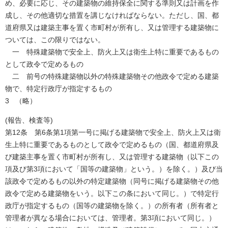
め、必要に応じ、その建築物の維持保全に関する準則又は計画を作
成し、その他適切な措置を講じなければならない。ただし、国、都
道府県又は建築主事を置く市町村が所有し、又は管理する建築物に
ついては、この限りではない。
一 特殊建築物で安全上、防火上又は衛生上特に重要であるもの
として政令で定めるもの
二 前号の特殊建築物以外の特殊建築物その他政令で定める建築
物で、特定行政庁が指定するもの
3 （略）
(報告、検査等)
第12条 第6条第1項第一号に掲げる建築物で安全上、防火上又は衛
生上特に重要であるものとして政令で定めるもの（国、都道府県及
び建築主事を置く市町村が所有し、又は管理する建築物（以下この
項及び第3項において「国等の建築物」という。）を除く。）及び当
該政令で定めるもの以外の特定建築物（同号に掲げる建築物その他
政令で定める建築物をいう。以下この条において同じ。）で特定行
政庁が指定するもの（国等の建築物を除く。）の所有者（所有者と
管理者が異なる場合においては、管理者。第3項において同じ。）