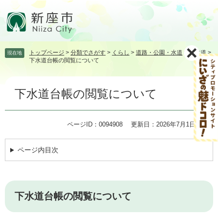
ペ
メ
ー
ニ
ジ
ュ
の
ー
先
を
トップページ
>
分類でさがす
>
くらし
>
道路・公園・水道
>
下水道
>
現在地
頭
飛
下水道台帳の閲覧について
で
ば
す。
し
本
て
下水道台帳の閲覧について
文
本
文
へ
ページID：0094908
更新日：2026年7月1日更新
ページ内目次
下水道台帳の閲覧について