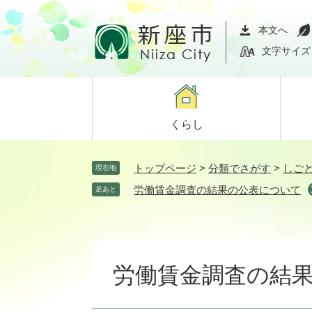
ペ
メ
ー
ニ
本文へ
ジ
ュ
文字サイズ
の
ー
先
を
頭
飛
で
ば
くらし
す。
し
て
本
トップページ
>
分類でさがす
>
しご
現在地
文
労働賃金調査の結果の公表について
足あと
へ
本
文
労働賃金調査の結