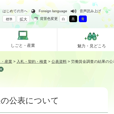
はじめての方へ
Foreign language
音声読み上げ
背景色変更
拡大
白
黒
青
標準
しごと・
産業
魅力・
見どころ
と・産業
>
入札・契約・検査
>
公表資料
>
労働賃金調査の結果の公
果の公表について