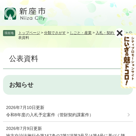
ペ
メ
ー
ニ
ジ
ュ
の
ー
先
を
トップページ
>
分類でさがす
>
しごと・産業
>
入札・契約・検査
>
公
現在地
頭
飛
表資料
で
ば
す。
し
本
て
公表資料
文
本
文
へ
お知らせ
2026年7月10日更新
令和8年度の入札予定案件（管財契約課案件）
2026年7月9日更新
地方自治法施行令第167条の2第1項第3号又は第4号に基づく随