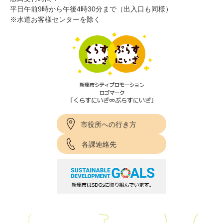
平日午前9時から午後4時30分まで（出入口も同様）
※水道お客様センターを除く
市役所への行き方
各課連絡先