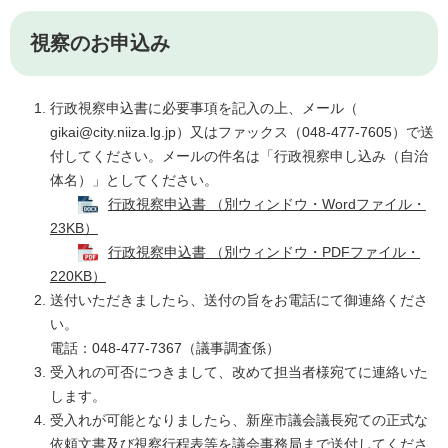
視察のお申込み
行政視察申込書に必要事項を記入の上、メール（
gikai@city.niiza.lg.jp）又
はファックス（048-477-7605）で送
付してください。メールの件名は「行政視察申し込み（自治
体名）」としてください。​
行政視察申込書 （別ウィンドウ・Wordファイル・
23KB）
行政視察申込書 （別ウィンドウ・PDFファイル・
220KB）
送付いただきましたら、送付の旨をお電話にて御連絡くださ
い。
電話：048-477-7367（議事調査係）
受入れの可否につきまして、改めて担当者様宛てに連絡いた
します。
受入れが可能となりましたら、新座市議会議長宛ての正式な
依頼文書及び視察行程表等を議会事務局まで送付してくださ