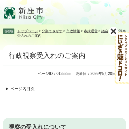
ペ
メ
ー
ニ
ジ
ュ
の
ー
先
を
トップページ
>
分類でさがす
>
市政情報
>
市政運営
>
議会
>
行政視察
現在地
頭
飛
受入れのご案内
で
ば
す。
し
本
て
行政視察受入れのご案内
文
本
文
へ
ページID：0135255
更新日：2026年5月20日更新
ページ内目次
視察の受入れについて