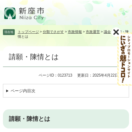
ペ
メ
ー
ニ
ジ
ュ
の
ー
先
を
トップページ
>
分類でさがす
>
市政情報
>
市政運営
>
議会
>
請願・陳
現在地
頭
飛
情とは
で
ば
す。
し
本
て
請願・陳情とは
文
本
文
へ
ページID：0123713
更新日：2025年4月22日更新
ページ内目次
請願・陳情とは