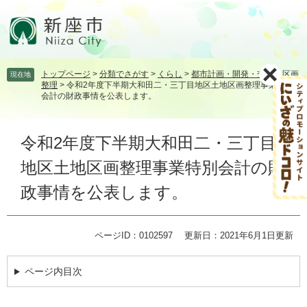
ペ
メ
ー
ニ
ジ
ュ
の
ー
先
を
トップページ
>
分類でさがす
>
くらし
>
都市計画・開発・交通
>
区画
現在地
頭
飛
整理
>
令和2年度下半期大和田二・三丁目地区土地区画整理事業特別
で
ば
会計の財政事情を公表します。
す。
し
て
本
本
令和2年度下半期大和田二・三丁目
文
文
地区土地区画整理事業特別会計の財
へ
政事情を公表します。
ページID：0102597
更新日：2021年6月1日更新
ページ内目次