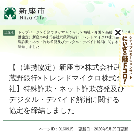
ペ
メ
ー
ニ
ジ
ュ
の
ー
先
を
トップページ
>
分類でさがす
>
くらし
>
福祉・介護
>
高齢者
>
【（連
現在地
頭
飛
携協定）新座市×株式会社武蔵野銀行×トレンドマイクロ株式会社】特
で
ば
殊詐欺・ネット詐欺啓発及びデジタル・デバイド解消に関する協定を
す。
し
締結しました
て
本
本
【（連携協定）新座市×株式会社武
文
文
へ
蔵野銀行×トレンドマイクロ株式会
社】特殊詐欺・ネット詐欺啓発及び
デジタル・デバイド解消に関する
協定を締結しました
ページID：0160915
更新日：2026年5月25日更新