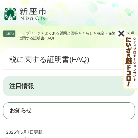
ペ
メ
ー
ニ
ジ
ュ
の
ー
先
を
トップページ
>
よくある質問と回答
>
くらし
>
税金・保険・年金
>
税
現在地
頭
飛
に関する証明書(FAQ)
で
ば
す。
し
本
て
税に関する証明書(FAQ)
文
本
文
へ
注目情報
お知らせ
2025年5月7日更新