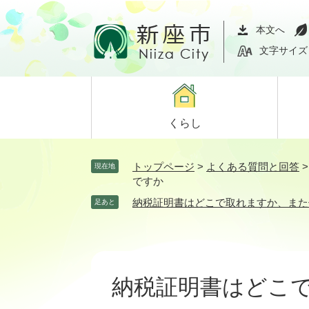
ペ
メ
ー
ニ
本文へ
ジ
ュ
文字サイズ
の
ー
先
を
頭
飛
で
ば
くらし
す。
し
て
本
トップページ
>
よくある質問と回答
現在地
文
ですか
へ
納税証明書はどこで取れますか、また
足あと
本
文
納税証明書はどこ