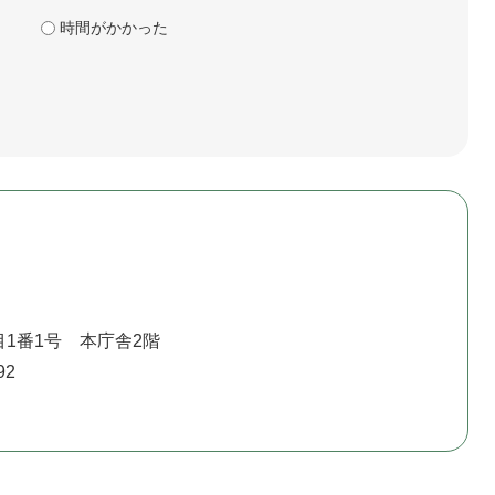
時間がかかった
1番1号 本庁舎2階
92