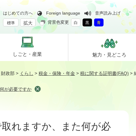
はじめての方へ
Foreign language
音声読み上げ
背景色変更
拡大
白
黒
青
標準
しごと・
産業
魅力・
見どころ
>
財政部
>
くらし
>
税金・保険・年金
>
税に関する証明書(FAQ)
>
何が必要ですか
で取れますか、また何が必