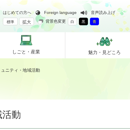
はじめての方へ
Foreign language
音声読み上げ
背景色変更
拡大
白
黒
青
標準
しごと・
産業
魅力・
見どころ
ミュニティ・地域活動
域活動