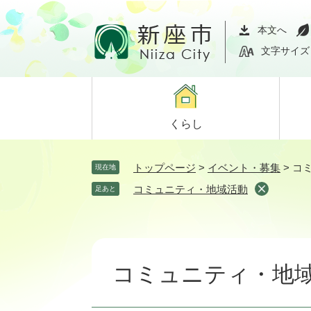
ペ
メ
ー
ニ
本文へ
ジ
ュ
文字サイズ
の
ー
先
を
頭
飛
で
ば
くらし
す。
し
て
本
トップページ
>
イベント・募集
>
コ
現在地
文
コミュニティ・地域活動
足あと
へ
本
文
コミュニティ・地