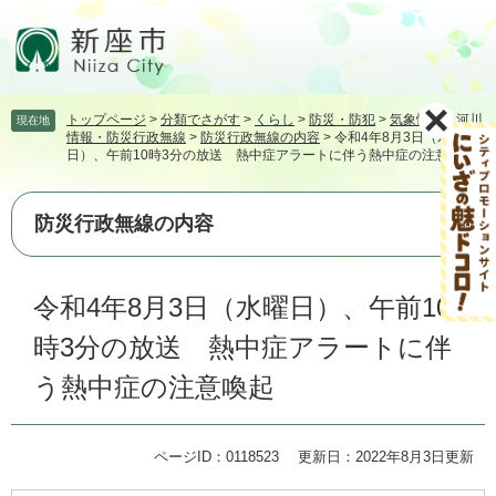
ペ
メ
ー
ニ
ジ
ュ
の
ー
先
を
トップページ
>
分類でさがす
>
くらし
>
防災・防犯
>
気象情報・河川
現在地
頭
飛
情報・防災行政無線
>
防災行政無線の内容
>
令和4年8月3日（水曜
で
ば
日）、午前10時3分の放送 熱中症アラートに伴う熱中症の注意喚起
す。
し
て
本
防災行政無線の内容
文
へ
本
令和4年8月3日（水曜日）、午前10
文
時3分の放送 熱中症アラートに伴
う熱中症の注意喚起
ページID：0118523
更新日：2022年8月3日更新