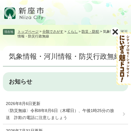
ペ
メ
ー
ニ
ジ
ュ
の
ー
先
を
トップページ
>
分類でさがす
>
くらし
>
防災・防犯
>
気象情報・河川
現在地
頭
飛
情報・防災行政無線
で
ば
す。
し
本
て
気象情報・河川情報・防災行政無線
文
本
文
へ
お知らせ
2026年8月6日更新
〈防災無線〉令和8年8月6日（木曜日）、午後1時25分の放
送 詐欺の電話に注意しましょう
2026年7月31日更新