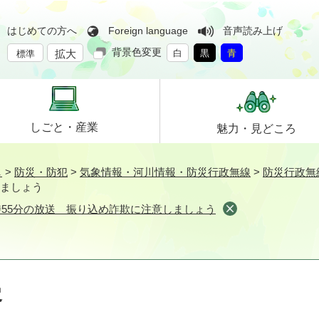
はじめての方へ
Foreign language
音声読み上げ
背景色変更
拡大
白
黒
青
標準
しごと・
産業
魅力・
見どころ
し
>
防災・防犯
>
気象情報・河川情報・防災行政無線
>
防災行政無
しましょう
0時55分の放送 振り込め詐欺に注意しましょう
容