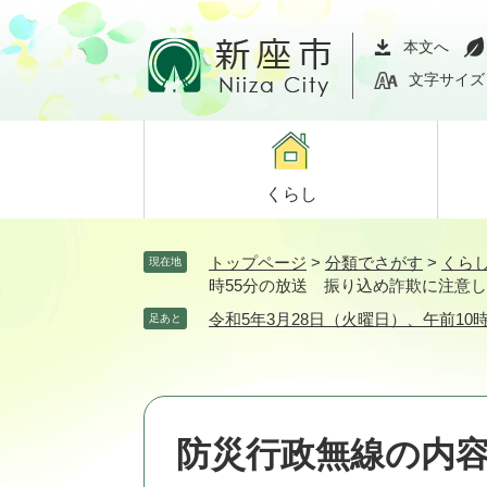
ペ
メ
ー
ニ
本文へ
ジ
ュ
文字サイズ
の
ー
先
を
頭
飛
で
ば
くらし
す。
し
て
本
トップページ
>
分類でさがす
>
くら
現在地
文
時55分の放送 振り込め詐欺に注意
へ
令和5年3月28日（火曜日）、午前1
足あと
防災行政無線の内