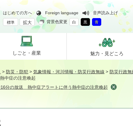
はじめての方へ
Foreign language
音声読み上げ
背景色変更
拡大
白
黒
青
標準
しごと・
産業
魅力・
見どころ
し
>
防災・防犯
>
気象情報・河川情報・防災行政無線
>
防災行政無
う熱中症の注意喚起
0時16分の放送 熱中症アラートに伴う熱中症の注意喚起
容