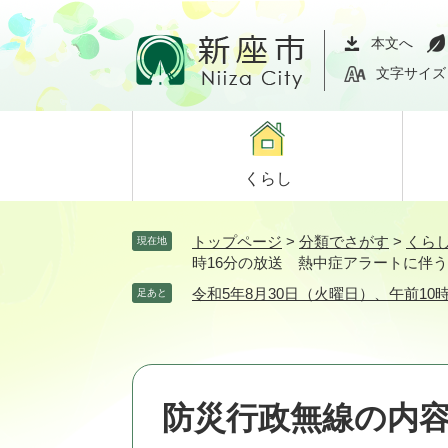
ペ
メ
ー
ニ
本文へ
ジ
ュ
文字サイズ
の
ー
先
を
頭
飛
で
ば
くらし
す。
し
て
本
トップページ
>
分類でさがす
>
くら
現在地
文
時16分の放送 熱中症アラートに伴
へ
令和5年8月30日（火曜日）、午前1
足あと
防災行政無線の内