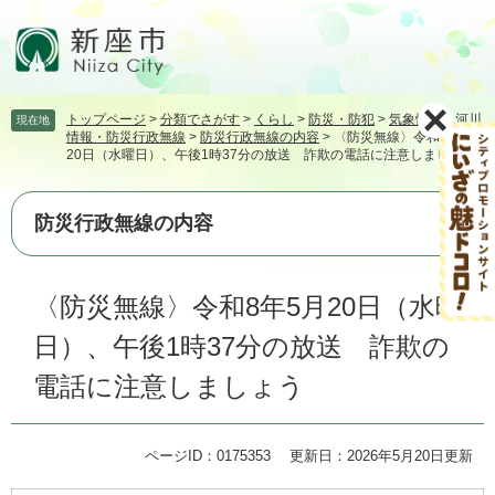
ペ
メ
ー
ニ
ジ
ュ
の
ー
先
を
トップページ
>
分類でさがす
>
くらし
>
防災・防犯
>
気象情報・河川
現在地
頭
飛
情報・防災行政無線
>
防災行政無線の内容
>
〈防災無線〉令和8年5月
で
ば
20日（水曜日）、午後1時37分の放送 詐欺の電話に注意しましょう
す。
し
て
本
防災行政無線の内容
文
へ
本
〈防災無線〉令和8年5月20日（水曜
文
日）、午後1時37分の放送 詐欺の
電話に注意しましょう
ページID：0175353
更新日：2026年5月20日更新