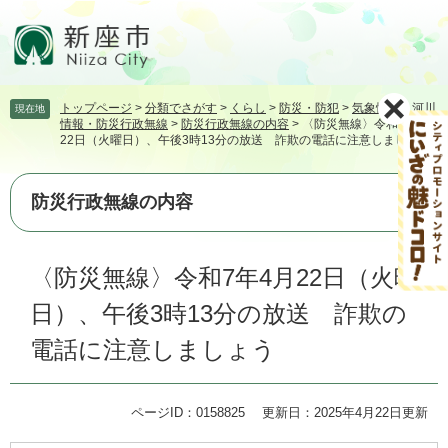
ペ
メ
ー
ニ
ジ
ュ
の
ー
先
を
トップページ
>
分類でさがす
>
くらし
>
防災・防犯
>
気象情報・河川
現在地
頭
飛
情報・防災行政無線
>
防災行政無線の内容
>
〈防災無線〉令和7年4月
で
ば
22日（火曜日）、午後3時13分の放送 詐欺の電話に注意しましょう
す。
し
て
本
防災行政無線の内容
文
へ
本
〈防災無線〉令和7年4月22日（火曜
文
日）、午後3時13分の放送 詐欺の
電話に注意しましょう
ページID：0158825
更新日：2025年4月22日更新