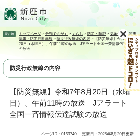
ペ
メ
ー
ニ
ジ
ュ
の
ー
先
を
トップページ
>
分類でさがす
>
くらし
>
防災・防犯
>
気象情報・河川
現在地
頭
飛
情報・防災行政無線
>
防災行政無線の内容
>
【防災無線】令和7年8月
で
ば
20日（水曜日）、午前11時の放送 Jアラート全国一斉情報伝達試験
す。
し
の放送
て
本
防災行政無線の内容
文
へ
本
【防災無線】令和7年8月20日（水曜
文
日）、午前11時の放送 Jアラート
全国一斉情報伝達試験の放送
ページID：0163740
更新日：2025年8月20日更新