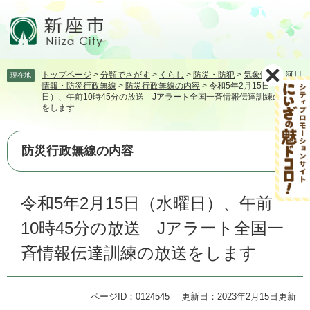
ペ
メ
ー
ニ
ジ
ュ
の
ー
先
を
トップページ
>
分類でさがす
>
くらし
>
防災・防犯
>
気象情報・河川
現在地
頭
飛
情報・防災行政無線
>
防災行政無線の内容
>
令和5年2月15日（水曜
で
ば
日）、午前10時45分の放送 Jアラート全国一斉情報伝達訓練の放送
す。
し
をします
て
本
防災行政無線の内容
文
へ
本
令和5年2月15日（水曜日）、午前
文
10時45分の放送 Jアラート全国一
斉情報伝達訓練の放送をします
ページID：0124545
更新日：2023年2月15日更新