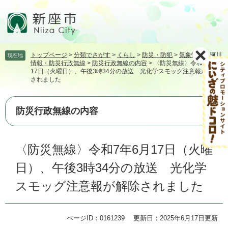
ペ
メ
ー
ニ
ジ
ュ
の
ー
先
を
トップページ
>
分類でさがす
>
くらし
>
防災・防犯
>
気象情報・河川
現在地
頭
飛
情報・防災行政無線
>
防災行政無線の内容
>
〈防災無線〉令和7年6月
で
ば
17日（火曜日）、午後3時34分の放送 光化学スモッグ注意報が解除
す。
し
されました
て
本
防災行政無線の内容
文
へ
本
〈防災無線〉令和7年6月17日（火曜
文
日）、午後3時34分の放送 光化学
スモッグ注意報が解除されました
ページID：0161239
更新日：2025年6月17日更新