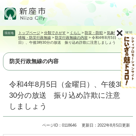
ペ
メ
ー
ニ
ジ
ュ
の
ー
先
を
トップページ
>
分類でさがす
>
くらし
>
防災・防犯
>
気象情報・河川
現在地
頭
飛
情報・防災行政無線
>
防災行政無線の内容
>
令和4年8月5日（金曜
で
ば
日）、午後3時30分の放送 振り込め詐欺に注意しましょう
す。
し
て
本
防災行政無線の内容
文
へ
本
令和4年8月5日（金曜日）、午後3時
文
30分の放送 振り込め詐欺に注意
しましょう
ページID：0118646
更新日：2022年8月5日更新