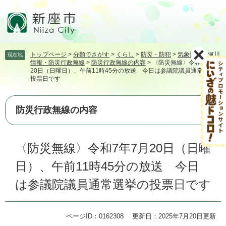
ペ
メ
ー
ニ
ジ
ュ
の
ー
先
を
トップページ
>
分類でさがす
>
くらし
>
防災・防犯
>
気象情報・河川
現在地
頭
飛
情報・防災行政無線
>
防災行政無線の内容
>
〈防災無線〉令和7年7月
で
ば
20日（日曜日）、午前11時45分の放送 今日は参議院議員通常選挙の
す。
し
投票日です
て
本
防災行政無線の内容
文
へ
本
〈防災無線〉令和7年7月20日（日曜
文
日）、午前11時45分の放送 今日
は参議院議員通常選挙の投票日です
ページID：0162308
更新日：2025年7月20日更新