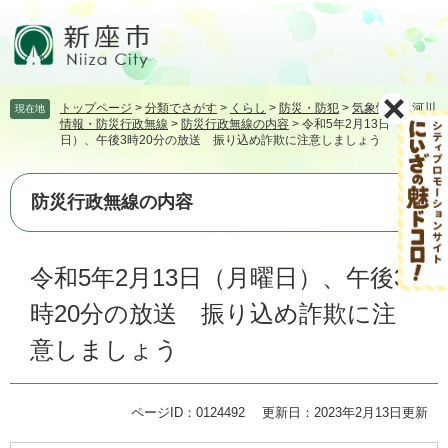
ペ
メ
ー
ニ
ジ
ュ
の
ー
先
を
トップページ
>
分類でさがす
>
くらし
>
防災・防犯
>
気象情報・河川
現在地
頭
飛
情報・防災行政無線
>
防災行政無線の内容
>
令和5年2月13日（月曜
で
ば
日）、午後3時20分の放送 振り込め詐欺に注意しましょう
す。
し
て
本
防災行政無線の内容
文
へ
本
令和5年2月13日（月曜日）、午後3
文
時20分の放送 振り込め詐欺に注
意しましょう
ページID：0124492
更新日：2023年2月13日更新