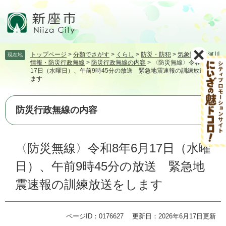
ペ
メ
ー
ニ
ジ
ュ
の
ー
先
を
トップページ
>
分類でさがす
>
くらし
>
防災・防犯
>
気象情報・河川
現在地
頭
飛
情報・防災行政無線
>
防災行政無線の内容
>
〈防災無線〉令和8年6月
で
ば
17日（水曜日）、午前9時45分の放送 緊急地震速報の訓練放送をし
す。
し
ます
て
本
防災行政無線の内容
文
へ
本
〈防災無線〉令和8年6月17日（水曜
文
日）、午前9時45分の放送 緊急地
震速報の訓練放送をします
ページID：0176627
更新日：2026年6月17日更新