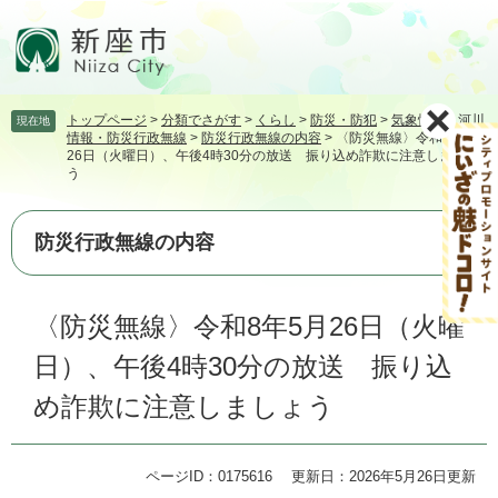
ペ
メ
ー
ニ
ジ
ュ
の
ー
先
を
トップページ
>
分類でさがす
>
くらし
>
防災・防犯
>
気象情報・河川
現在地
頭
飛
情報・防災行政無線
>
防災行政無線の内容
>
〈防災無線〉令和8年5月
で
ば
26日（火曜日）、午後4時30分の放送 振り込め詐欺に注意しましょ
す。
し
う
て
本
防災行政無線の内容
文
へ
本
〈防災無線〉令和8年5月26日（火曜
文
日）、午後4時30分の放送 振り込
め詐欺に注意しましょう
ページID：0175616
更新日：2026年5月26日更新