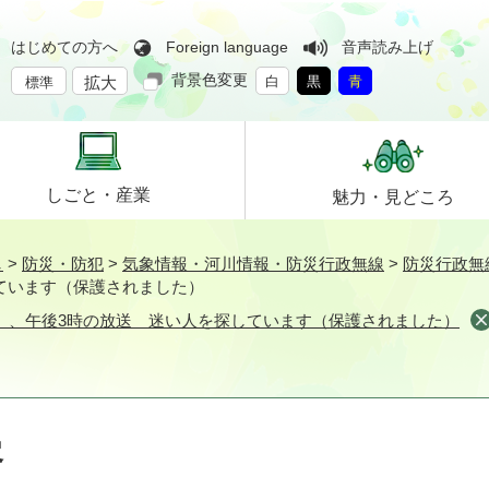
はじめての方へ
Foreign language
音声読み上げ
背景色変更
拡大
白
黒
青
標準
しごと・
産業
魅力・
見どころ
し
>
防災・防犯
>
気象情報・河川情報・防災行政無線
>
防災行政無
ています（保護されました）
日）、午後3時の放送 迷い人を探しています（保護されました）
容