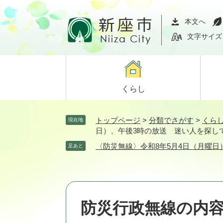
ペ
メ
ー
ニ
本文へ
ジ
ュ
文字サイズ
の
ー
先
を
頭
飛
で
ば
くらし
す。
し
て
本
トップページ
>
分類でさがす
>
くら
現在地
文
日）、午後3時の放送 迷い人を探し
へ
〈防災無線〉令和8年5月4日（月曜
足あと
防災行政無線の内