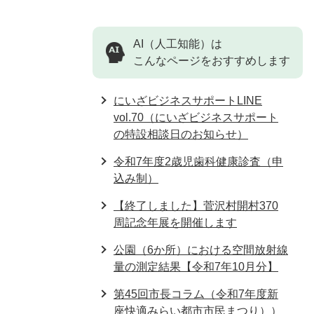
AI（人工知能）は
こんなページをおすすめします
にいざビジネスサポートLINE
vol.70（にいざビジネスサポート
の特設相談日のお知らせ）
令和7年度2歳児歯科健康診査（申
込み制）
【終了しました】菅沢村開村370
周記念年展を開催します
公園（6か所）における空間放射線
量の測定結果【令和7年10月分】
第45回市長コラム（令和7年度新
座快適みらい都市市民まつり））