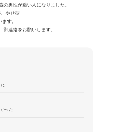
83歳の男性が迷い人になりました。
髪、やせ型
います。
至急、御連絡をお願いします。
った
くかった