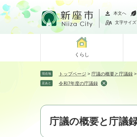
ペ
メ
ー
ニ
本文へ
ジ
ュ
文字サイズ
の
ー
先
を
頭
飛
で
ば
くらし
す。
し
て
本
トップページ
>
庁議の概要と庁議録
現在地
文
令和7年度の庁議録
足あと
へ
庁議の概要と庁議