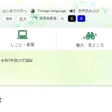
はじめての方へ
Foreign language
音声読み上げ
背景色変更
拡大
白
黒
青
標準
しごと・
産業
魅力・
見どころ
>
令和7年度の庁議録
録