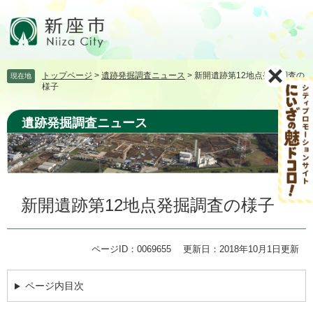
ペ
メ
ー
ニ
ジ
ュ
の
ー
先
を
トップページ
>
遺跡発掘調査ニュース
>
新開遺跡第12地点発掘調査の
現在地
頭
飛
様子
で
ば
す。
し
遺跡発掘調査ニュース
て
本
文
へ
本
新開遺跡第12地点発掘調査の様子
文
ページID：0069655
更新日：2018年10月1日更新
ページ内目次