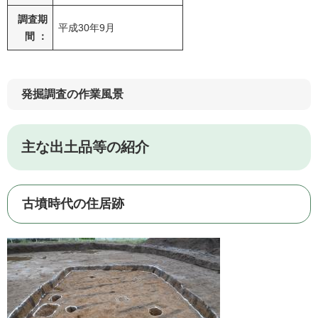
調査期
平成30年9月
間 ：
発掘調査の作業風景
主な出土品等の紹介
古墳時代の住居跡