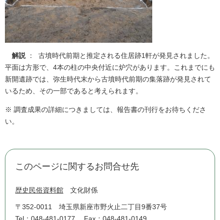
解説
： 古墳時代前期と推定される住居跡1軒が発見されました。
平面は方形で、4本の柱の中央付近に炉穴があります。これまでにも
新開遺跡では、弥生時代末から古墳時代前期の集落跡が発見されて
いるため、その一部であると考えられます。
※ 調査成果の詳細につきましては、報告書の刊行をお待ちくださ
い。
このページに関するお問合せ先
歴史民俗資料館
文化財係
〒352-0011
埼玉県新座市野火止二丁目9番37号
Tel：048-481-0177
Fax：048-481-0149