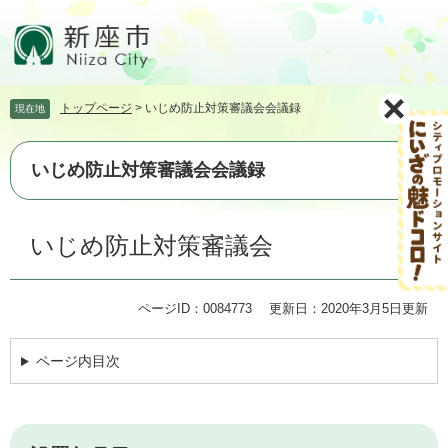
ペ
メ
ー
ニ
ジ
ュ
の
ー
先
を
トップページ
>
いじめ防止対策審議会会議録
現在地
頭
飛
で
ば
す。
し
いじめ防止対策審議会会議録
て
本
文
本
いじめ防止対策審議会
へ
文
ページID：0084773
更新日：2020年3月5日更新
ページ内目次