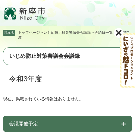
ペ
メ
ー
ニ
ジ
ュ
の
ー
先
を
トップページ
>
いじめ防止対策審議会会議録
>
会議録一覧
>
令和3年
現在地
頭
飛
度
で
ば
す。
し
て
いじめ防止対策審議会会議録
本
文
本
へ
令和3年度
文
現在、掲載されている情報はありません。
会議開催予定