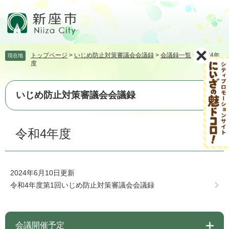
ペ
メ
ー
ニ
ジ
ュ
の
ー
先
を
トップページ
>
いじめ防止対策審議会会議録
>
会議録一覧
>
令和4年
現在地
頭
飛
度
で
ば
す。
し
て
いじめ防止対策審議会会議録
本
文
本
へ
令和4年度
文
2024年6月10日更新
令和4年度第1回いじめ防止対策審議会会議録
会議開催予定