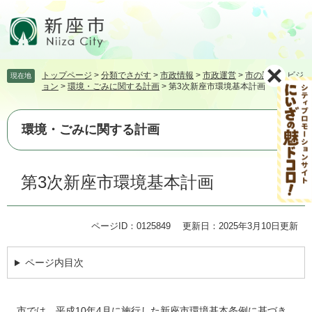
ペ
メ
ー
ニ
ジ
ュ
の
ー
先
を
トップページ
>
分類でさがす
>
市政情報
>
市政運営
>
市の計画・ビジ
現在地
頭
飛
ョン
>
環境・ごみに関する計画
>
第3次新座市環境基本計画
で
ば
す。
し
て
環境・ごみに関する計画
本
文
本
へ
第3次新座市環境基本計画
文
ページID：0125849
更新日：2025年3月10日更新
ページ内目次
市では、平成10年4月に施行した新座市環境基本条例に基づき、