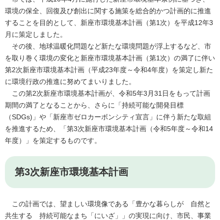
環境の保全、回復及び創出に関する施策を総合的かつ計画的に推進
することを目的として、新座市環境基本計画（第1次）を平成12年3
月に策定しました。
その後、地球温暖化問題など新たな環境問題が浮上するなど、市
を取り巻く環境の変化と新座市環境基本計画（第1次）の満了に伴い
第2次新座市環境基本計画（平成23年度～令和4年度）を策定し新た
に環境行政の推進に努めてまいりました。
この第2次新座市環境基本計画が、令和5年3月31日をもって計画
期間の満了となることから、さらに「持続可能な開発目標
（SDGs)」や「新座市ゼロカーボンシティ宣言」に伴う新たな取組
を推進するため、「第3次新座市環境基本計画（令和5年度～令和14
年度）」を策定するものです。
第3次新座市環境基本計画
この計画では、望ましい環境像である「豊かな暮らしが 自然と
共生する 持続可能なまち「にいざ」」の実現に向け、市民、事業