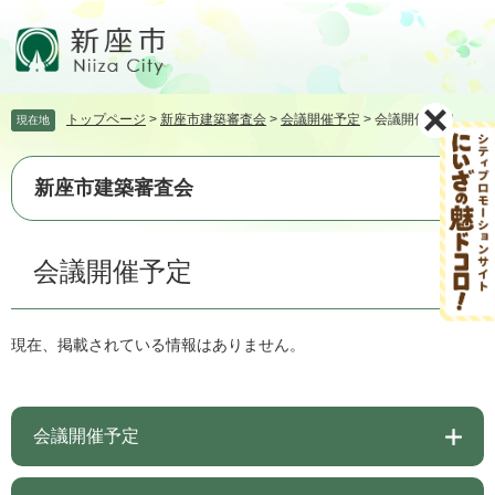
ペ
メ
ー
ニ
ジ
ュ
の
ー
先
を
トップページ
>
新座市建築審査会
>
会議開催予定
>
会議開催予定
現在地
頭
飛
で
ば
す。
し
新座市建築審査会
て
本
文
本
会議開催予定
へ
文
現在、掲載されている情報はありません。
会議開催予定