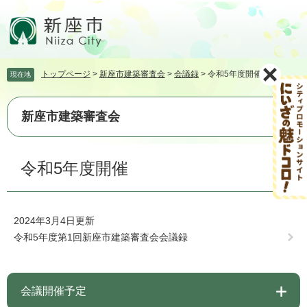
ペ
メ
ー
ニ
ジ
ュ
の
ー
先
を
トップページ
>
新座市建築審査会
>
会議録
>
令和5年度開催
現在地
頭
飛
で
ば
す。
し
新座市建築審査会
て
本
文
本
令和5年度開催
へ
文
2024年3月4日更新
令和5年度第1回新座市建築審査会会議録
会議開催予定