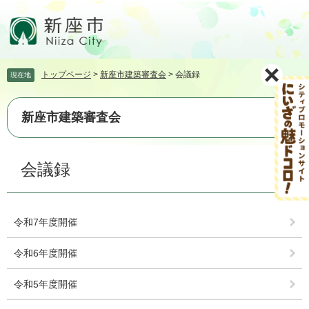
ペ
メ
ー
ニ
ジ
ュ
の
ー
先
を
トップページ
>
新座市建築審査会
>
会議録
現在地
頭
飛
で
ば
す。
し
新座市建築審査会
て
本
文
本
会議録
へ
文
令和7年度開催
令和6年度開催
令和5年度開催