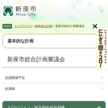
ペ
メ
ー
ニ
ジ
ュ
の
ー
先
を
トップページ
>
基本的な計画
>
新座市総合計画審議会
現在地
頭
飛
で
ば
す。
し
基本的な計画
て
本
文
本
新座市総合計画審議会
へ
文
会議開催予定
会議録
人口ビジョン・地方創生総合戦略