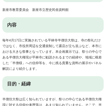
​​新座市教育委員会 新座市立歴史民俗資料館
内容
毎年4月17日に実施されている平林寺半僧坊大祭は、寺の祭礼だけ
ではなく、市役所周辺を交通規制して露店が立ち並ぶなど、本市に
おける大きな祭事となっています。本企画展示では、祭りの中心で
ある半僧坊大権現が平林寺に勧請されるまでの経緯や、地域に根差
した「半僧様」への信仰等を、今に残る貴重な資料の展示やパネル
解説により紹介します。
目的・経緯
半僧坊大祭は広く知られていますが、祭りの中心である半僧坊大権
現に対する信仰や来歴等は、あまり知られていません。そこで、半