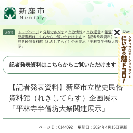
ペ
メ
ー
ニ
ジ
ュ
の
ー
先
を
トップページ
>
分類でさがす
>
市政情報
>
市政運営
>
報道関係
>
記者
現在地
頭
飛
発表資料はこちらからご覧いただけます
>
【記者発表資料】新座市立
で
ば
歴史民俗資料館（れきしてらす）企画展示 「平林寺半僧坊大祭関連展
す。
し
示」
て
本
記者発表資料はこちらからご覧いただけます
文
へ
本
【記者発表資料】新座市立歴史民俗
文
資料館（れきしてらす）企画展示
「平林寺半僧坊大祭関連展示」
ページID：0144092
更新日：2024年4月15日更新