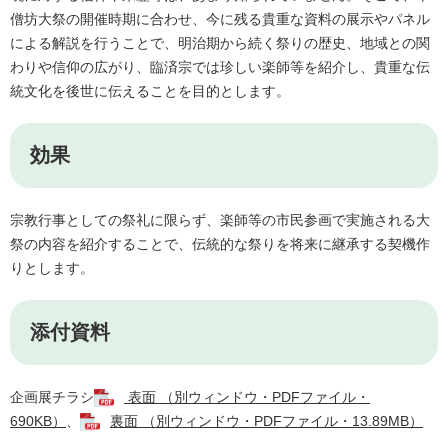
僧坊大祭の開催時期に合わせ、今に残る貴重な資料の展示やパネル
による解説を行うことで、明治期から続く祭りの歴史、地域との関
わりや信仰の広がり、臨済宗では珍しい楽師等を紹介し、貴重な伝
統文化を後世に伝えることを目的とします。
効果
宗教行事としての祭礼に限らず、楽師等の市民参画で実施される大
祭の内容を紹介することで、伝統的な祭りを将来に継承する契機作
りとします。
添付資料
企画展チラシ
表面 （別ウィンドウ・PDFファイル・
690KB）
、
裏面 （別ウィンドウ・PDFファイル・13.89MB）