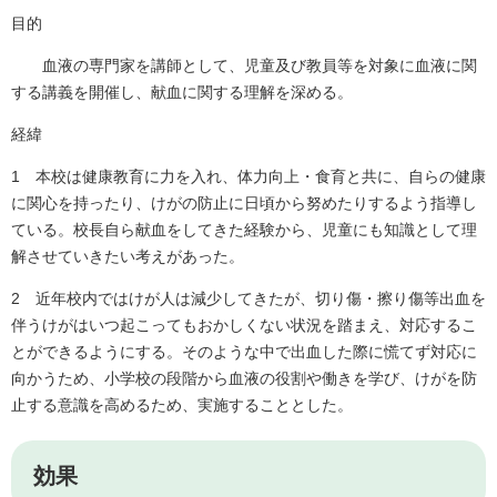
目的
血液の専門家を講師として、児童及び教員等を対象に血液に関
する講義を開催し、献血に関する理解を深める。
経緯
1 本校は健康教育に力を入れ、体力向上・食育と共に、自らの健康
に関心を持ったり、けがの防止に日頃から努めたりするよう指導し
ている。校長自ら献血をしてきた経験から、児童にも知識として理
解させていきたい考えがあった。
2 近年校内ではけが人は減少してきたが、切り傷・擦り傷等出血を
伴うけがはいつ起こってもおかしくない状況を踏まえ、対応するこ
とができるようにする。そのような中で出血した際に慌てず対応に
向かうため、小学校の段階から血液の役割や働きを学び、けがを防
止する意識を高めるため、実施することとした。
効果