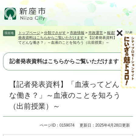
ペ
メ
ー
ニ
ジ
ュ
の
ー
先
を
トップページ
>
分類でさがす
>
市政情報
>
市政運営
>
報道関係
>
記者
現在地
頭
飛
発表資料はこちらからご覧いただけます
>
【記者発表資料】「血液っ
で
ば
てどんな働き？」～血液のことを知ろう（出前授業）～
す。
し
て
本
記者発表資料はこちらからご覧いただけます
文
へ
本
【記者発表資料】「血液ってどん
文
な働き？」～血液のことを知ろう
（出前授業）～
ページID：0159074
更新日：2025年4月28日更新