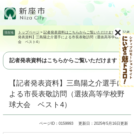
ペ
メ
ー
ニ
ジ
ュ
の
ー
先
を
トップページ
>
記者発表資料はこちらからご覧いただけます
>
【記者
現在地
頭
飛
発表資料】三島陽之介選手による市長表敬訪問（選抜高等学校野球大
で
ば
会 ベスト4）
す。
し
て
本
記者発表資料はこちらからご覧いただけます
文
へ
本
【記者発表資料】三島陽之介選手に
文
よる市長表敬訪問（選抜高等学校野
球大会 ベスト4）
ページID：0159993
更新日：2025年5月16日更新