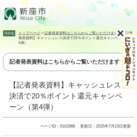
ペ
メ
ー
ニ
ジ
ュ
の
ー
先
を
トップページ
>
記者発表資料はこちらからご覧いただけます
>
【記者
現在地
頭
飛
発表資料】キャッシュレス決済で20％ポイント還元キャンペーン（第
で
ば
4弾）
す。
し
て
本
記者発表資料はこちらからご覧いただけます
文
へ
本
【記者発表資料】キャッシュレス
文
決済で20％ポイント還元キャンペ
ーン（第4弾）
ページID：0162888
更新日：2025年7月23日更新