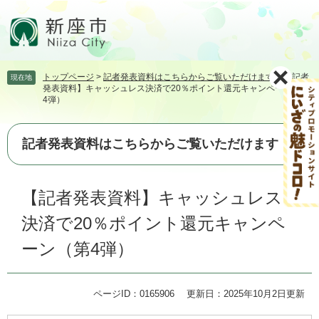
ペ
メ
ー
ニ
ジ
ュ
の
ー
先
を
トップページ
>
記者発表資料はこちらからご覧いただけます
>
【記者
現在地
頭
飛
発表資料】キャッシュレス決済で20％ポイント還元キャンペーン（第
で
ば
4弾）
す。
し
て
本
記者発表資料はこちらからご覧いただけます
文
へ
本
【記者発表資料】キャッシュレス
文
決済で20％ポイント還元キャンペ
ーン（第4弾）
ページID：0165906
更新日：2025年10月2日更新