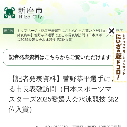
ペ
メ
ー
ニ
ジ
ュ
の
ー
先
を
トップページ
>
記者発表資料はこちらからご覧いただけます
>
【記者
現在地
頭
飛
発表資料】菅野恭平選手による市長表敬訪問（日本スポーツマスター
で
ば
ズ2025愛媛大会水泳競技 第2位入賞）
す。
し
て
本
記者発表資料はこちらからご覧いただけます
文
へ
本
【記者発表資料】菅野恭平選手によ
文
る市長表敬訪問（日本スポーツマ
スターズ2025愛媛大会水泳競技 第2
位入賞）