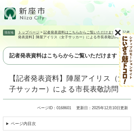
ペ
メ
ー
ニ
ジ
ュ
の
ー
先
を
トップページ
>
記者発表資料はこちらからご覧いただけます
>
【記者
現在地
頭
飛
発表資料】陣屋アイリス（女子サッカー）による市長表敬訪問
で
ば
す。
し
て
記者発表資料はこちらからご覧いただけます
本
文
本
へ
【記者発表資料】陣屋アイリス（女
文
子サッカー）による市長表敬訪問
ページID：0168601
更新日：2025年12月10日更新
ページ内目次