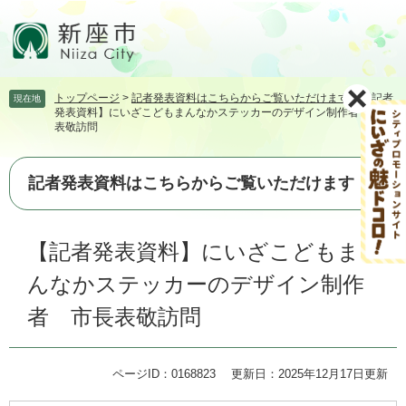
ペ
メ
ー
ニ
ジ
ュ
の
ー
先
を
トップページ
>
記者発表資料はこちらからご覧いただけます
>
【記者
現在地
頭
飛
発表資料】にいざこどもまんなかステッカーのデザイン制作者 市長
で
ば
表敬訪問
す。
し
て
本
記者発表資料はこちらからご覧いただけます
文
へ
本
【記者発表資料】にいざこどもま
文
んなかステッカーのデザイン制作
者 市長表敬訪問
ページID：0168823
更新日：2025年12月17日更新