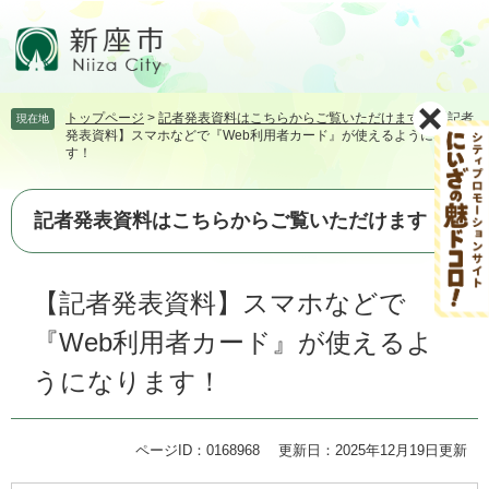
ペ
メ
ー
ニ
ジ
ュ
の
ー
先
を
トップページ
>
記者発表資料はこちらからご覧いただけます
>
【記者
現在地
頭
飛
発表資料】スマホなどで『Web利用者カード』が使えるようになりま
で
ば
す！
す。
し
て
本
記者発表資料はこちらからご覧いただけます
文
へ
本
【記者発表資料】スマホなどで
文
『Web利用者カード』が使えるよ
うになります！
ページID：0168968
更新日：2025年12月19日更新