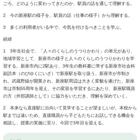
ごろ、どのように変わってきたのか、駅員の話を通して理解する。
2 今の新座駅の様子を、駅員の話（仕事の様子）から理解する。
3 多くの利用者がいる中で、今気を付けるべきことを学ぶ。
経緯
1 3年生社会で、「人々のくらしのうつりかわり」の単元があり、
地域学習として、新座市の様子と人々のくらしのうつりかわりを学
習する。新座市内に2駅あり、3年生の教科書に準ずる新座市社会科
副読本（のびゆくにいざ）で新座駅を取り扱う。新座市が市制さ
れ、武蔵野線が開業され、新座駅周辺は大きく変貌を遂げた。新座
市は市制55周年を迎え、その変容を学習するにあたり、新座駅職員
の方（外部講師として）に協力をいただき、理解を深めていく。
2 本来なら直接駅に出向いて見学することが望ましいが、本校から
駅までは遠いため、直接職員から子どもたちにお話しできる機会を
相談し、授業の実施に至り、今回で3年目を迎える。