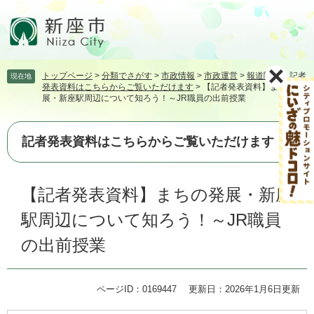
ペ
メ
ー
ニ
ジ
ュ
の
ー
先
を
トップページ
>
分類でさがす
>
市政情報
>
市政運営
>
報道関係
>
記者
現在地
頭
飛
発表資料はこちらからご覧いただけます
>
【記者発表資料】まちの発
で
ば
展・新座駅周辺について知ろう！～JR職員の出前授業
す。
し
て
本
記者発表資料はこちらからご覧いただけます
文
へ
本
【記者発表資料】まちの発展・新座
文
駅周辺について知ろう！～JR職員
の出前授業
ページID：0169447
更新日：2026年1月6日更新