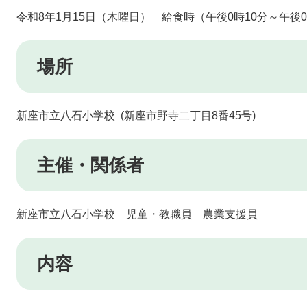
​​令和8年1月15日（木曜日） 給食時（午後0時10分～午後0
場所
新座市立八石小学校 (新座市野寺二丁目8番45号)
主催・関係者
​新座市立八石小学校 児童・教職員 農業支援員
内容