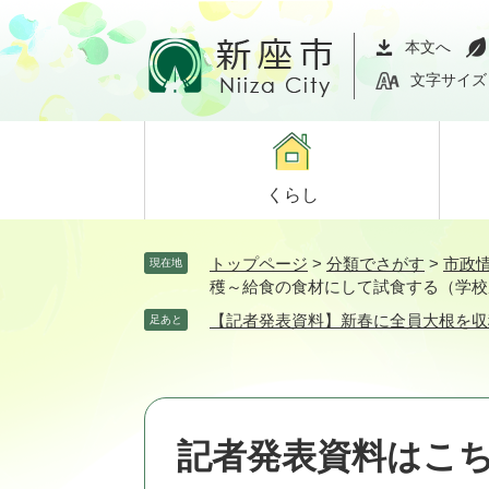
ペ
メ
ー
ニ
本文へ
ジ
ュ
文字サイズ
の
ー
先
を
頭
飛
で
ば
くらし
す。
し
て
本
トップページ
>
分類でさがす
>
市政
現在地
文
穫～給食の食材にして試食する（学校
へ
【記者発表資料】新春に全員大根を収
足あと
記者発表資料はこ