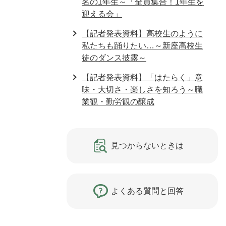
名の1年生～「全員集合！1年生を
迎える会」
【記者発表資料】高校生のように
私たちも踊りたい…～新座高校生
徒のダンス披露～
【記者発表資料】「はたらく」意
味・大切さ・楽しさを知ろう～職
業観・勤労観の醸成
見つからないときは
よくある質問と回答