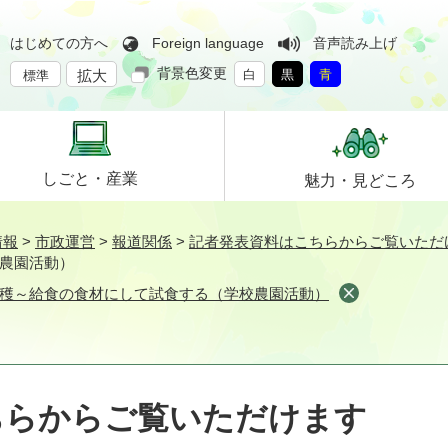
はじめての方へ
Foreign language
音声読み上げ
背景色変更
拡大
白
黒
青
標準
しごと・
産業
魅力・
見どころ
情報
>
市政運営
>
報道関係
>
記者発表資料はこちらからご覧いただ
農園活動）
穫～給食の食材にして試食する（学校農園活動）
ちらからご覧いただけます