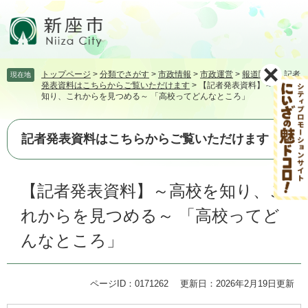
ペ
メ
ー
ニ
ジ
ュ
の
ー
先
を
トップページ
>
分類でさがす
>
市政情報
>
市政運営
>
報道関係
>
記者
現在地
頭
飛
発表資料はこちらからご覧いただけます
>
【記者発表資料】～高校を
で
ば
知り、これからを見つめる～ 「高校ってどんなところ」
す。
し
て
本
記者発表資料はこちらからご覧いただけます
文
へ
本
【記者発表資料】～高校を知り、こ
文
れからを見つめる～ 「高校ってど
んなところ」
ページID：0171262
更新日：2026年2月19日更新