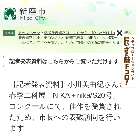
ペ
メ
ー
ニ
ジ
ュ
の
ー
先
を
トップページ
>
記者発表資料はこちらからご覧いただけます
>
【記者
現在地
頭
飛
発表資料】小川美由紀さんが春季二科展「NIKA＋nika/S20号」コンク
で
ば
ールにて、佳作を受賞されたため、市長への表敬訪問を行います
す。
し
て
本
記者発表資料はこちらからご覧いただけます
文
へ
本
【記者発表資料】小川美由紀さんが
文
春季二科展「NIKA＋nika/S20号」
コンクールにて、佳作を受賞され
たため、市長への表敬訪問を行い
ます