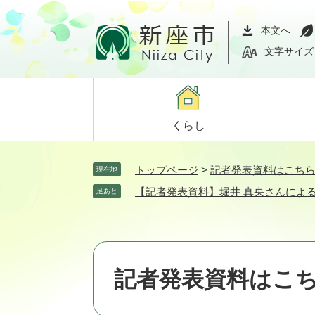
ペ
メ
ー
ニ
本文へ
ジ
ュ
文字サイズ
の
ー
先
を
頭
飛
で
ば
くらし
す。
し
て
本
トップページ
>
記者発表資料はこち
現在地
文
【記者発表資料】堀井 真央さんによ
足あと
へ
記者発表資料はこ