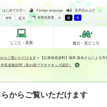
はじめての方へ
Foreign language
音声読み上げ
背景色変更
拡大
白
黒
青
標準
しごと・
産業
魅力・
見どころ
らからご覧いただけます
>
【記者発表資料】堀井 真央さんによる市
る市長表敬訪問（彩の国プラチナキッズ認定）
ちらからご覧いただけます