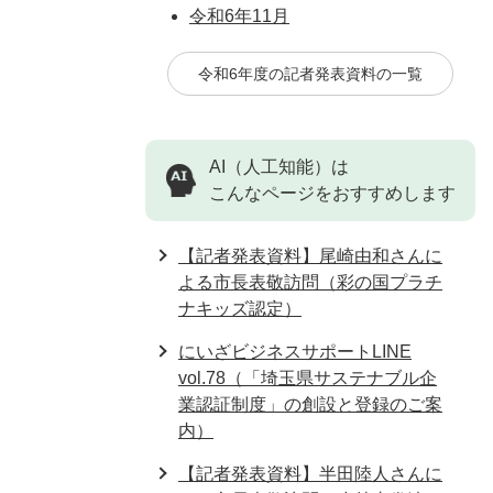
令和6年11月
令和6年度の記者発表資料の一覧
AI（人工知能）は
こんなページをおすすめします
【記者発表資料】尾崎由和さんに
よる市長表敬訪問（彩の国プラチ
ナキッズ認定）
にいざビジネスサポートLINE
vol.78（「埼玉県サステナブル企
業認証制度」の創設と登録のご案
内）
【記者発表資料】半田陸人さんに