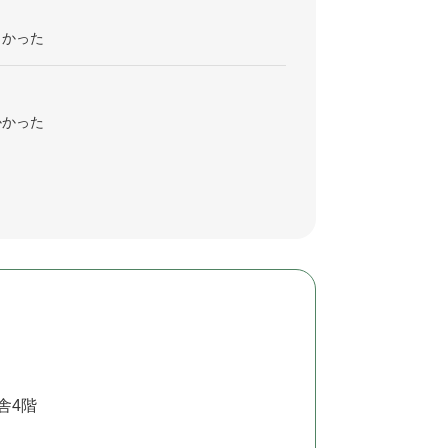
くかった
かかった
舎4階